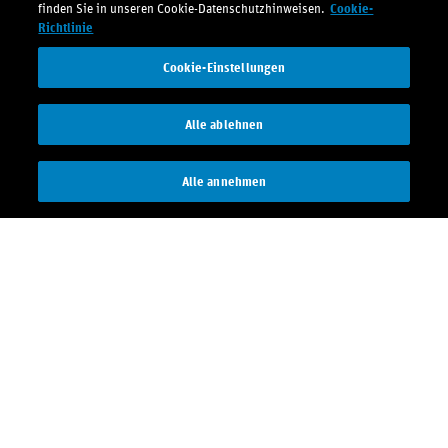
finden Sie in unseren Cookie-Datenschutzhinweisen.
Cookie-
Richtlinie
Cookie-Einstellungen
Alle ablehnen
Alle annehmen
Kontakt
Investor Relations
Media Relations