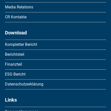
Media Relations
Gesamtergebnisrechnungen
CR Kontakte
Bilanzen
Mittelflussrechnungen
Download
Veränderung des Eigenkapitals
Kompletter Bericht
Anhang
Berichtsteil
Bericht der Revisionsstelle
Finanzteil
Jahresrechnung der Sonova Holding AG
ESG Bericht
Erfolgsrechnungen
Datenschutzerklärung
Bilanzen
Anhang
Links
Verwendung des Bilanzgewinns