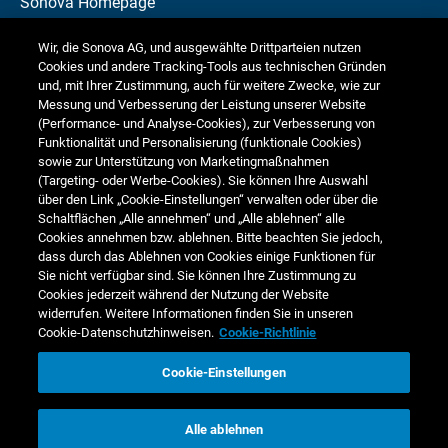
Sonova Homepage
Bericht der Revisionsstelle
Investor Relations
Wir, die Sonova AG, und ausgewählte Drittparteien nutzen
Cookies und andere Tracking-Tools aus technischen Gründen
Informationen für Investoren
Media Relations
und, mit Ihrer Zustimmung, auch für weitere Zwecke, wie zur
Messung und Verbesserung der Leistung unserer Website
Corporate Responsibility
(Performance- und Analyse-Cookies), zur Verbesserung von
Funktionalität und Personalisierung (funktionale Cookies)
Jobs & Karriere
sowie zur Unterstützung von Marketingmaßnahmen
(Targeting- oder Werbe-Cookies). Sie können Ihre Auswahl
über den Link „Cookie-Einstellungen“ verwalten oder über die
Weitere Finanzberichte
Schaltflächen „Alle annehmen“ und „Alle ablehnen“ alle
Cookies annehmen bzw. ablehnen. Bitte beachten Sie jedoch,
Finanzkalender
dass durch das Ablehnen von Cookies einige Funktionen für
Sie nicht verfügbar sind. Sie können Ihre Zustimmung zu
Cookies jederzeit während der Nutzung der Website
widerrufen. Weitere Informationen finden Sie in unseren
Cookie-Datenschutzhinweisen.
Cookie-Richtlinie
Cookie-Einstellungen
www.sonova.com
Copyright © 2023 Sonova Holding AG.
Alle ablehnen
Cookie-Datenschutzhinweis