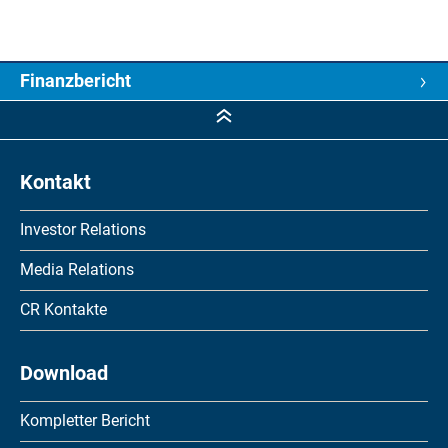
Finanzbericht
Finanzbericht
5-Jahres-Kennzahlen
Kontakt
Konzernjahresrechnung
Investor Relations
Jahresrechnung der Sonova Holding AG
Media Relations
Informationen für Investoren
CR Kontakte
Download
Kompletter Bericht