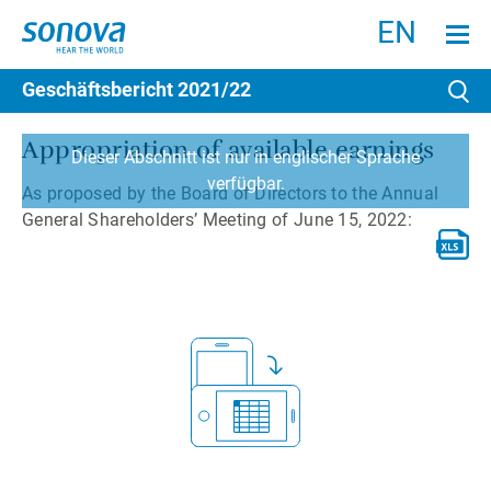
Suchen
Menu an
EN
Geschäftsbericht
2021/22
Su
Appropriation of available earnings
Dieser Abschnitt ist nur in englischer Sprache
verfügbar.
As proposed by the Board of Directors to the Annual
General Shareholders’ Meeting of June 15, 2022: