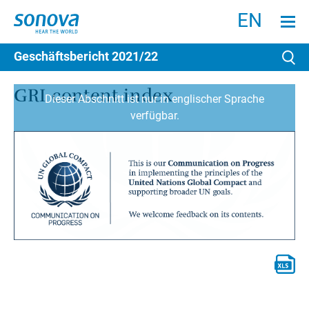
Suchen
Menu an
EN
Geschäftsbericht
2021/22
Su
GRI content index
Dieser Abschnitt ist nur in englischer Sprache
verfügbar.