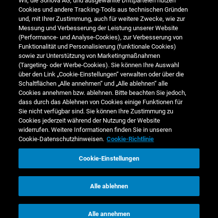
Wir, die Sonova AG, und ausgewählte Drittparteien nutzen
Cookies und andere Tracking-Tools aus technischen Gründen
Media Relations
und, mit Ihrer Zustimmung, auch für weitere Zwecke, wie zur
Messung und Verbesserung der Leistung unserer Website
Corporate Responsibility
(Performance- und Analyse-Cookies), zur Verbesserung von
Funktionalität und Personalisierung (funktionale Cookies)
Jobs & Karriere
sowie zur Unterstützung von Marketingmaßnahmen
(Targeting- oder Werbe-Cookies). Sie können Ihre Auswahl
über den Link „Cookie-Einstellungen“ verwalten oder über die
Weitere Finanzberichte
Schaltflächen „Alle annehmen“ und „Alle ablehnen“ alle
Cookies annehmen bzw. ablehnen. Bitte beachten Sie jedoch,
Finanzkalender
dass durch das Ablehnen von Cookies einige Funktionen für
Sie nicht verfügbar sind. Sie können Ihre Zustimmung zu
Cookies jederzeit während der Nutzung der Website
widerrufen. Weitere Informationen finden Sie in unseren
Cookie-Datenschutzhinweisen.
Cookie-Richtlinie
Cookie-Einstellungen
www.sonova.com
Copyright © 2022 Sonova Holding AG.
Alle ablehnen
Cookie-Datenschutzhinweis
Web-Datenschutz & Cookie-Richtlinie
Globale Datenschutzrichtlinie
Nutzungsbedingungen
Alle annehmen