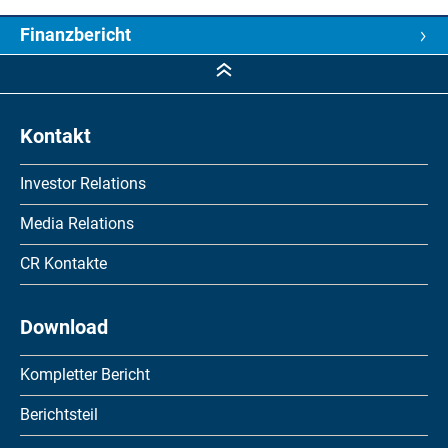
Finanzbericht
Finanzbericht
5-Jahres-Kennzahlen
Kontakt
Konzernjahresrechnung
Investor Relations
Jahresrechnung der Sonova Holding AG
Media Relations
Informationen für Investoren
CR Kontakte
Download
Kompletter Bericht
Berichtsteil