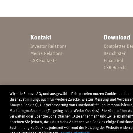
Kontakt
Download
Investor Relations
Kompletter Ber
Media Relations
Berichtsteil
CSR Kontakte
Finanzteil
CSR Bericht
Wir, die Sonova AG, und ausgewählte Drittparteien nutzen Cookies und and
Ihrer Zustimmung, auch für weitere Zwecke, wie zur Messung und Verbesse
Analyse-Cookies), zur Verbesserung von Funktionalität und Personalisierun
Marketingmaßnahmen (Targeting- oder Werbe-Cookies). Sie können Ihre Aus
verwalten oder über die Schaltflächen „Alle annehmen“ und „Alle ablehnen“
Copyright © 2018 Sonova Holding AG.
Cookie-Datenschut
beachten Sie jedoch, dass durch das Ablehnen von Cookies einige Funktionen
Zustimmung zu Cookies jederzeit während der Nutzung der Website widerruf