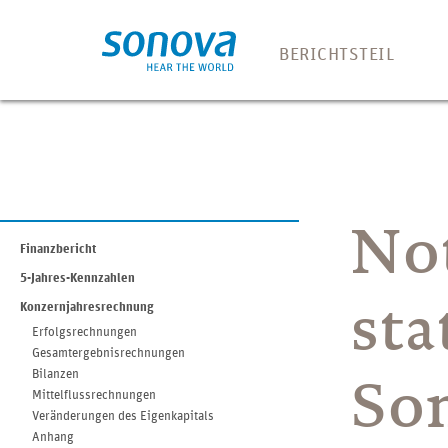
BERICHTSTEIL
Brief an die Aktionäre
Unser Produkt- und Di
Strategie und Geschäf
Not
Feature Story
Finanzbericht
Retailgeschäft
5-Jahres-Kennzahlen
sta
Konzernjahresrechnung
Cochlea-Implantate
Erfolgsrechnungen
Gesamtergebnisrechnungen
Corporate Governance
Bilanzen
So
Mittelflussrechnungen
Vergütungsbericht
Veränderungen des Eigenkapitals
Anhang