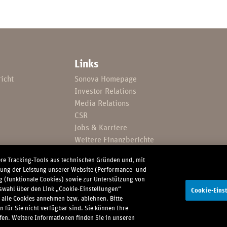
Links
icht
Sonova Homepage
Investor Relations
Media Relations
CSR
Jobs & Karriere
Weitere Finanzberichte
Finanzkalender
ere Tracking-Tools aus technischen Gründen und, mit
rung der Leistung unserer Website (Performance- und
g (funktionale Cookies) sowie zur Unterstützung von
wahl über den Link „Cookie-Einstellungen“
Cookie-Eins
 alle Cookies annehmen bzw. ablehnen. Bitte
zhinweis
Web-Datenschutz & Cookie-Richtlinie
Globale Datenschutzrich
 für Sie nicht verfügbar sind. Sie können Ihre
en. Weitere Informationen finden Sie in unseren