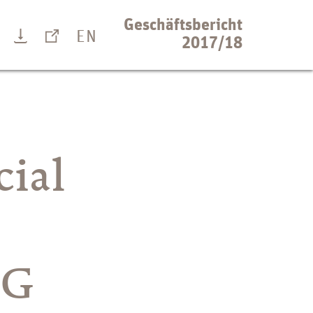
Geschäftsbericht
EN
Suche
Download
Links
2017/18
Sonova Homepage
Investor Relations
Media Relations
cial
CSR
Jobs & Karriere
Weitere Finanzberichte
Finanzkalender
AG
rsorgung