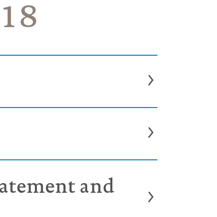
018
tatement and